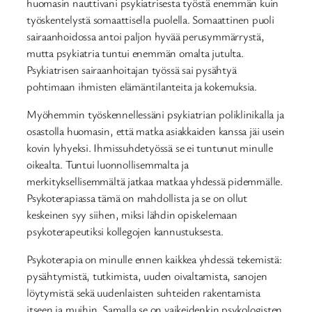
huomasin nauttivani psykiatrisesta työstä enemmän kuin
työskentelystä somaattisella puolella. Somaattinen puoli
sairaanhoidossa antoi paljon hyvää perusymmärrystä,
mutta psykiatria tuntui enemmän omalta jutulta.
Psykiatrisen sairaanhoitajan työssä sai pysähtyä
pohtimaan ihmisten elämäntilanteita ja kokemuksia.
Myöhemmin työskennellessäni psykiatrian poliklinikalla ja
osastolla huomasin, että matka asiakkaiden kanssa jäi usein
kovin lyhyeksi. Ihmissuhdetyössä se ei tuntunut minulle
oikealta. Tuntui luonnollisemmalta ja
merkityksellisemmältä jatkaa matkaa yhdessä pidemmälle.
Psykoterapiassa tämä on mahdollista ja se on ollut
keskeinen syy siihen, miksi lähdin opiskelemaan
psykoterapeutiksi kollegojen kannustuksesta.
Psykoterapia on minulle ennen kaikkea yhdessä tekemistä:
pysähtymistä, tutkimista, uuden oivaltamista, sanojen
löytymistä sekä uudenlaisten suhteiden rakentamista
itseen ja muihin. Samalla se on vaikeidenkin psykologisten