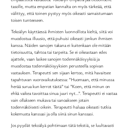
tasolle, mutta empatian kannalta on myös tärkeää, että
välittyy, että toinen pystyy myös oikeasti samaistumaan
toisen tunteeseen.
Tekoälyn käyttäessä ihmisten luonnollista kieltä, siitä voi
muodostua illuusio, että puhuisi oikeasti jonkun ihmisen
kanssa. Näiden sanojen takana ei kuitenkaan ole mitään
tietoisuutta, tahtoa tai tarpeita. Se ei oikeastaan edes
ajattele, vaan laskee sanojen todennäköisyyksiä ja
muodostaa todennäköisyyksien perusteella sopivan
vastauksen. Terapeutti sen sijaan kertoo, mitä havaitsee
tapahtuvan vuorovaikutuksessa: ”Huomaan, että minussa
herää surua kun kerrot tästä” tai ”Koen, että minun on
ehkä vaikea tavoittaa sinua juuri nyt…”. Terapeutti ei vastaa
vain ollakseen mukava tai sanoakseen jotain
todennäköisesti oikein. Terapeutti haluaa oikeasti tutkia
kokemusta kanssasi ja olla siinä sinun kanssasi.
Jos pyydät tekoälyä pohtimaan tätä tekstiä, se luultavasti