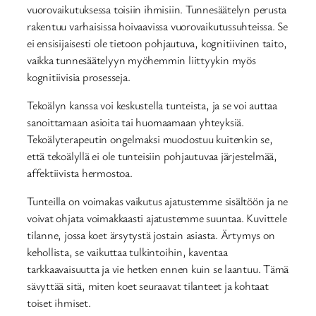
vuorovaikutuksessa toisiin ihmisiin. Tunnesäätelyn perusta
rakentuu varhaisissa hoivaavissa vuorovaikutussuhteissa. Se
ei ensisijaisesti ole tietoon pohjautuva, kognitiivinen taito,
vaikka tunnesäätelyyn myöhemmin liittyykin myös
kognitiivisia prosesseja.
Tekoälyn kanssa voi keskustella tunteista, ja se voi auttaa
sanoittamaan asioita tai huomaamaan yhteyksiä.
Tekoälyterapeutin ongelmaksi muodostuu kuitenkin se,
että tekoälyllä ei ole tunteisiin pohjautuvaa järjestelmää,
affektiivista hermostoa.
Tunteilla on voimakas vaikutus ajatustemme sisältöön ja ne
voivat ohjata voimakkaasti ajatustemme suuntaa. Kuvittele
tilanne, jossa koet ärsytystä jostain asiasta. Ärtymys on
kehollista, se vaikuttaa tulkintoihin, kaventaa
tarkkaavaisuutta ja vie hetken ennen kuin se laantuu. Tämä
sävyttää sitä, miten koet seuraavat tilanteet ja kohtaat
toiset ihmiset.