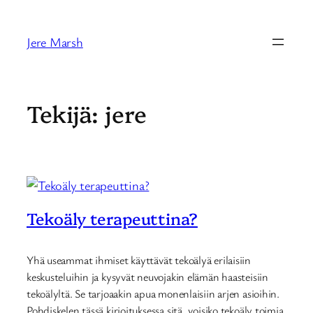
Siirry
sisältöön
Jere Marsh
Tekijä:
jere
Tekoäly terapeuttina?
Yhä useammat ihmiset käyttävät tekoälyä erilaisiin
keskusteluihin ja kysyvät neuvojakin elämän haasteisiin
tekoälyltä. Se tarjoaakin apua monenlaisiin arjen asioihin.
Pohdiskelen tässä kirjoituksessa sitä, voisiko tekoäly toimia