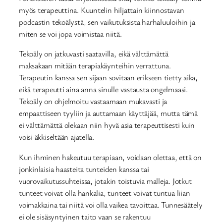
myös terapeuttina. Kuuntelin hiljattain kiinnostavan
podcastin tekoälystä, sen vaikutuksista harhaluuloihin ja
miten se voi jopa voimistaa niitä.
Tekoäly on jatkuvasti saatavilla, eikä välttämättä
maksakaan mitään terapiakäynteihin verrattuna.
Terapeutin kanssa sen sijaan sovitaan erikseen tietty aika,
eikä terapeutti aina anna sinulle vastausta ongelmaasi.
Tekoäly on ohjelmoitu vastaamaan mukavasti ja
empaattiseen tyyliin ja auttamaan käyttäjää, mutta tämä
ei välttämättä olekaan niin hyvä asia terapeuttisesti kuin
voisi äkkiseltään ajatella.
Kun ihminen hakeutuu terapiaan, voidaan olettaa, että on
jonkinlaisia haasteita tunteiden kanssa tai
vuorovaikutussuhteissa, jotakin toistuvia malleja. Jotkut
tunteet voivat olla hankalia, tunteet voivat tuntua liian
voimakkaina tai niitä voi olla vaikea tavoittaa. Tunnesäätely
ei ole sisäsyntyinen taito vaan se rakentuu