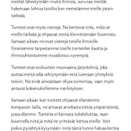
meidät lähestymään muita ihmisiä, suru saa meidät
hakemaan lohtua toisilta kun menetämme meille jotain
tärkeää.
Tunteet ovat myös viestejä. Ne kertovat siitä, mikä on
meille tärkeää ja ohjaavat meitä kiinnittämään huomiota.
Samaan aikaan ne ovat viestejä toisille ihmisille.
Ilmaisemme tarpeitamme tosille tunteiden kautta ja
ihmissuhteistamme muodostuu syvempiä.
Tunteet ovat evoluution muovaama järjestelmä, joka
auttaa meitä sekä selviytymään että luomaan yhteyksiä
toisiin. Ne eivät ainoastaan ohjaa toimintaa, vaan myös
antavat kokemuksillemme merkityksen.
Samaan aikaan kun tunteet ohjaavat elämämme
kompassin lailla, ne antavat arvokasta tietoa ympäristöstä,
jossa elämme. Tunteita ei kannata tukahduttaa, vaan
kuunnella niitä ja mitä ne yrittävät kertoa meille. Voit
joskus pysähtyä kysymään: mitä tämä tunne haluaa kertoa