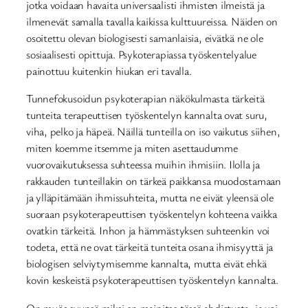
jotka voidaan havaita universaalisti ihmisten ilmeistä ja
ilmenevät samalla tavalla kaikissa kulttuureissa. Näiden on
osoitettu olevan biologisesti samanlaisia, eivätkä ne ole
sosiaalisesti opittuja. Psykoterapiassa työskentelyalue
painottuu kuitenkin hiukan eri tavalla.
Tunnefokusoidun psykoterapian näkökulmasta tärkeitä
tunteita terapeuttisen työskentelyn kannalta ovat suru,
viha, pelko ja häpeä. Näillä tunteilla on iso vaikutus siihen,
miten koemme itsemme ja miten asettaudumme
vuorovaikutuksessa suhteessa muihin ihmisiin. Ilolla ja
rakkauden tunteillakin on tärkeä paikkansa muodostamaan
ja ylläpitämään ihmissuhteita, mutta ne eivät yleensä ole
suoraan psykoterapeuttisen työskentelyn kohteena vaikka
ovatkin tärkeitä. Inhon ja hämmästyksen suhteenkin voi
todeta, että ne ovat tärkeitä tunteita osana ihmisyyttä ja
biologisen selviytymisemme kannalta, mutta eivät ehkä
kovin keskeistä psykoterapeuttisen työskentelyn kannalta.
On myös syynsä miksi en mainitse tässä ahdistusta, ja voi