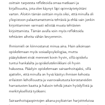
osittain tarpeesta reflektoida omaa matkaani ja
kirjallisuutta, jota olen käynyt läpi opinnäytetyötäni
varten. Aloitin tämän osittain myös siksi, että minulla oli
yliopistoon palauttamattomia tehtäviä ja ehkä vain jonkin
kirjoittaminen varmasti edistää muuta tehtävien
kirjoittamista. Tämän avulla voin myös reflektoida
tehtävien aiheita vähän kevyemmin.
Ihmismieli on kiinnostanut minua aina. Hain aikoinaan
opiskelemaan myös sosiaalipsykologiaa, mutta
pääsykokeet eivät menneet kovin hyvin, sillä opiskelu
tuntui hankalalta ja opiskelutekniikkani oli hyvin
hakusessa. Päädyin opiskelemaan sairaanhoitajaksi, sillä
ajattelin, että minulla on hyvä käsitys ihmisen kehosta
erilaisten kehollisuutta ja vuorovaikutusta korostaneiden
harrastusten kautta ja halusin tehdä jotain hyödyllistä ja
merkityksellistä työkseni.
Sairaanhoitajaopintojen aikana psykiatrian harjoitteluissa