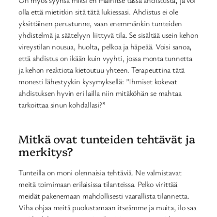
olla että mietitkin sitä tätä lukiessasi. Ahdistus ei ole
yksittäinen perustunne, vaan enemmänkin tunteiden
yhdistelmä ja säätelyyn liittyvä tila. Se sisältää usein kehon
vireystilan nousua, huolta, pelkoa ja häpeää. Voisi sanoa,
että ahdistus on ikään kuin vyyhti, jossa monta tunnetta
ja kehon reaktiota kietoutuu yhteen. Terapeuttina tätä
monesti lähestyykin kysymyksellä: ”Ihmiset kokevat
ahdistuksen hyvin eri lailla niin mitäköhän se mahtaa
tarkoittaa sinun kohdallasi?”
Mitkä ovat tunteiden tehtävät ja
merkitys?
Tunteilla on moni olennaisia tehtäviä. Ne valmistavat
meitä toimimaan erilaisissa tilanteissa. Pelko virittää
meidät pakenemaan mahdollisesti vaarallista tilannetta.
Viha ohjaa meitä puolustamaan itseämme ja muita, ilo saa