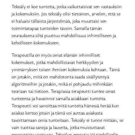
Tekoäly ei koe tunteita, jotka vaikuttaisivat sen vastauksiin
ja kokemuksiin. Jos tekoäly olisi tietoinen, arvelen, että se
ei haluaisi tällaista järjestelmää, joka muuttaisi sen
toimintatapaa tunteiden tavoin. Samalla tämän
seurauksena siltä puuttuu mahdollisuus inhimilliseen ja
keholliseen kokemukseen.
Terapeutilla on myös omat elämän inhimilliset
kokemukset, jotka mahdollistavat herkkyyden ja
ymmärryksen toisen ihmisen kokemuksia kohtaan. Tämä
on jotakin, mitä on mahdotonta saada sisällytettyä
algoritmeihin ja jotakin, mikä ei pohjaudu mihinkään
teoriaan tai tietoon. Terapiassa terapeutti tuntee omat
tunteensa ja havainnoi samalla asiakkaan tunteita.
Terapeutti voi sanoittaa mitä tunteita hänessä herää kun
asiakas kertoo jotain ja tämä voi auttaa asiakasta
tavoittamaan omia tunteitaan. Tekoäly ei tunne mitään, se
vain tuottaa sanoja ja lauseita, jotka muistuttavat
empaattista vastausta. Tekoälyn empatia jää tiedolliselle