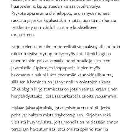
haasteiden ja kipupisteiden kanssa työskentelyä.
Psykoterapia ei aina ole helppoa, se on myös monesti
raskasta ja joskus kivuliastakin, mutta juuri tämän kanssa
työskentely on mahdollisuus merkitykselliseen
muutokseen.
Kirjoittelen tänne ilman tieteellisiä viittauksia, sillä pohdin
niitä riittävästi nyt opinnäytetyössäni. Tämä blogi on
enemmänkin paikka vapaalle pohdinnalle ja ajatusten
jakamiselle. Opintojen loppupuolella olen myös
huomannut haluni lukea enemmän kaunokirjallisuutta,
sillä sen lukeminen on jäänyt nolliin opintojen aikana.
Ehkä blogin kirjoittamisessa on jotain samaa, eräänlainen
hengähdystauko, jossa saa tarkastella asioita vapaammin.
Haluan jakaa ajatuksia, jotka voivat auttaa niitä, jotka
pohtivat hakeutumista psykoterapiaan. Kirjoitan sekä
yleisistä kysymyksistä, joita monella on mielessään ennen
terapiaan hakeutumista, että omista opinnoistani ja